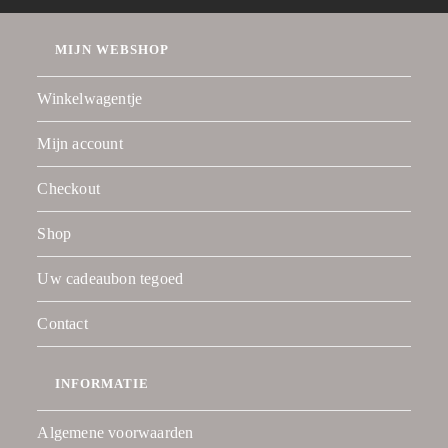
MIJN WEBSHOP
Winkelwagentje
Mijn account
Checkout
Shop
Uw cadeaubon tegoed
Contact
INFORMATIE
Algemene voorwaarden