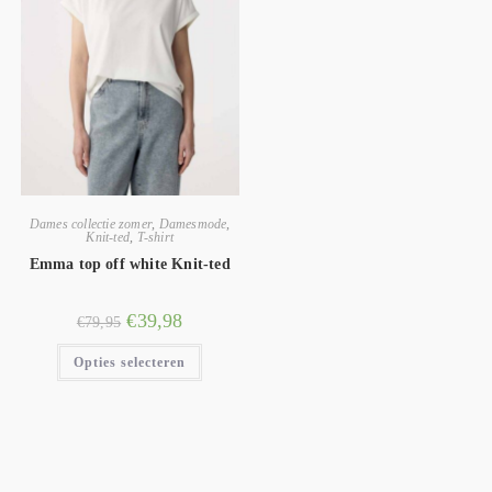
Dames collectie zomer
,
Damesmode
,
Knit-ted
,
T-shirt
Emma top off white Knit-ted
€
39,98
€
79,95
Opties selecteren