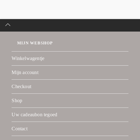
MIJN WEBSHOP
Winkelwagentje
Mijn account
Checkout
Shop
Uw cadeaubon tegoed
Contact