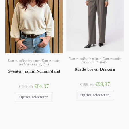
Dames collectie winter
,
Damesmode
,
Dames collectie zomer
,
Damesmode
,
Drykorn
,
Pantalon
No Man's Land
,
Trui
Rustle brown Drykorn
Sweater jasmin Noman’sland
€
99,97
€
199,95
€
84,97
€
169,95
Opties selecteren
Opties selecteren