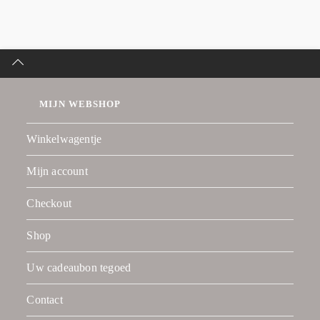
MIJN WEBSHOP
Winkelwagentje
Mijn account
Checkout
Shop
Uw cadeaubon tegoed
Contact