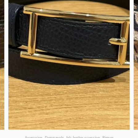
Accessoires
,
Damesmode
,
Jplc leather accesoires
,
Riemen