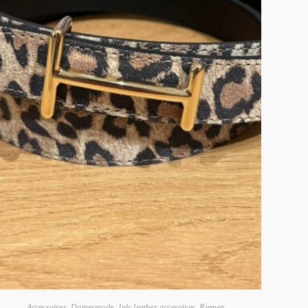
Accessoires
,
Damesmode
,
Jplc leather accesoires
,
Riemen