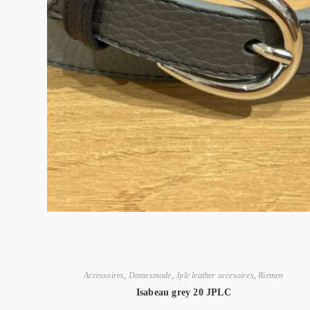
Accessoires
,
Damesmode
,
Jplc leather accesoires
,
Riemen
Isabeau grey 20 JPLC