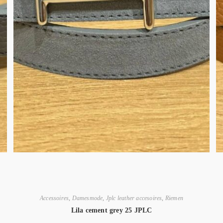
Accessoires
,
Damesmode
,
Jplc leather accesoires
,
Riemen
Lila cement grey 25 JPLC