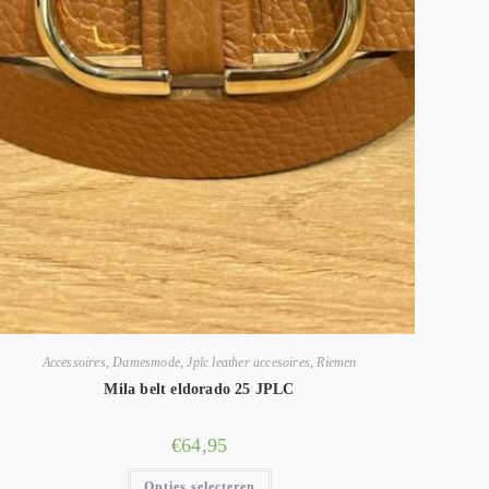
Accessoires
,
Damesmode
,
Jplc leather accesoires
,
Riemen
Mila belt eldorado 25 JPLC
€
64,95
Opties selecteren