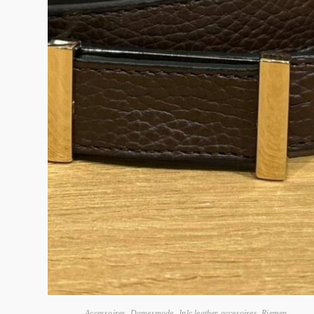
Accessoires
,
Damesmode
,
Jplc leather accesoires
,
Riemen