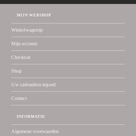
MIJN WEBSHOP
Winkelwagentje
Mijn account
Checkout
Shop
Uw cadeaubon tegoed
Contact
INFORMATIE
Algemene voorwaarden