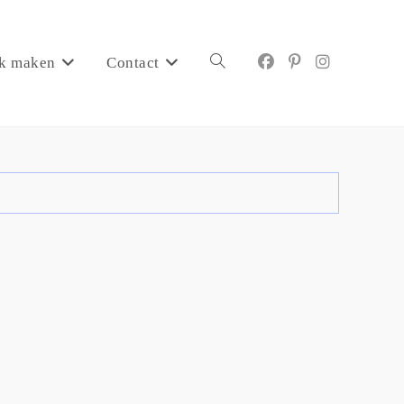
k maken
Contact