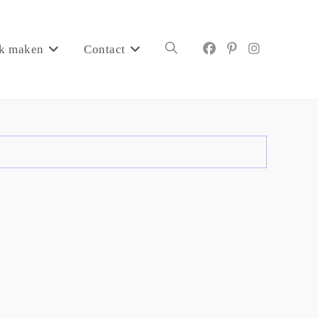
k maken
Contact