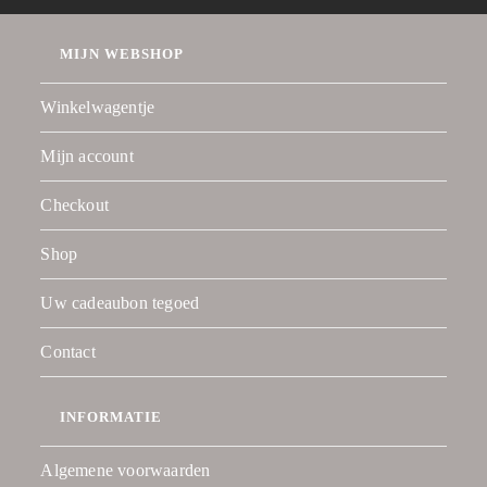
MIJN WEBSHOP
Winkelwagentje
Mijn account
Checkout
Shop
Uw cadeaubon tegoed
Contact
INFORMATIE
Algemene voorwaarden