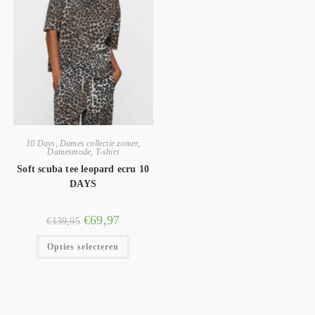
10 Days
,
Dames collectie zomer
,
Damesmode
,
T-shirt
Soft scuba tee leopard ecru 10
DAYS
€
69,97
€
139,95
Opties selecteren