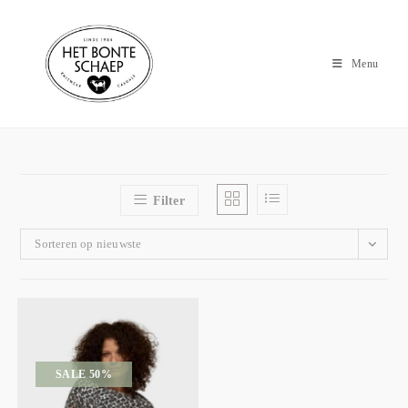
Menu
Filter
Sorteren op nieuwste
SALE 50%