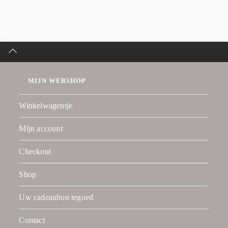
MIJN WEBSHOP
Winkelwagentje
Mijn account
Checkout
Shop
Uw cadeaubon tegoed
Contact