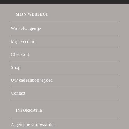
MIJN WEBSHOP
Winkelwagentje
Mijn account
Checkout
Shop
Uw cadeaubon tegoed
Contact
INFORMATIE
Algemene voorwaarden