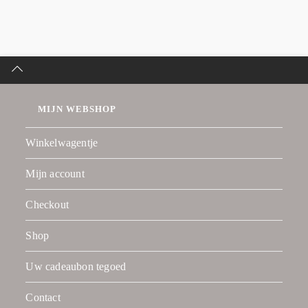
MIJN WEBSHOP
Winkelwagentje
Mijn account
Checkout
Shop
Uw cadeaubon tegoed
Contact