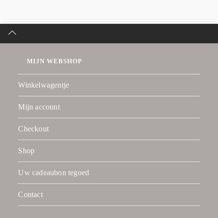
MIJN WEBSHOP
Winkelwagentje
Mijn account
Checkout
Shop
Uw cadeaubon tegoed
Contact