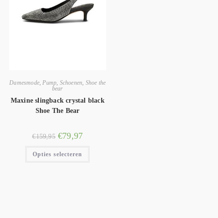
Damesmode
,
Pump
,
Schoenen
,
Shoe the
bear
Maxine slingback crystal black
Shoe The Bear
€
79,97
€
159,95
Opties selecteren