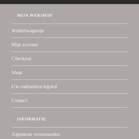
MIJN WEBSHOP
Winkelwagentje
Mijn account
Checkout
Shop
Uw cadeaubon tegoed
Contact
INFORMATIE
Algemene voorwaarden