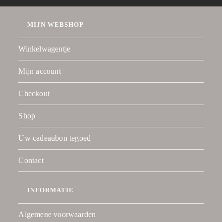
MIJN WEBSHOP
Winkelwagentje
Mijn account
Checkout
Shop
Uw cadeaubon tegoed
Contact
INFORMATIE
Algemene voorwaarden