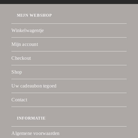
MIJN WEBSHOP
Winkelwagentje
Mijn account
Checkout
Shop
Uw cadeaubon tegoed
Contact
INFORMATIE
Algemene voorwaarden