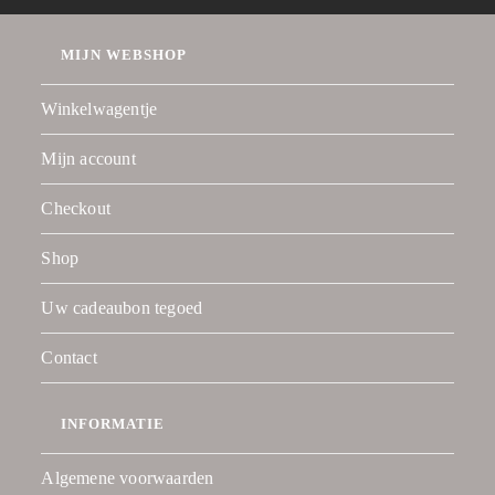
MIJN WEBSHOP
Winkelwagentje
Mijn account
Checkout
Shop
Uw cadeaubon tegoed
Contact
INFORMATIE
Algemene voorwaarden