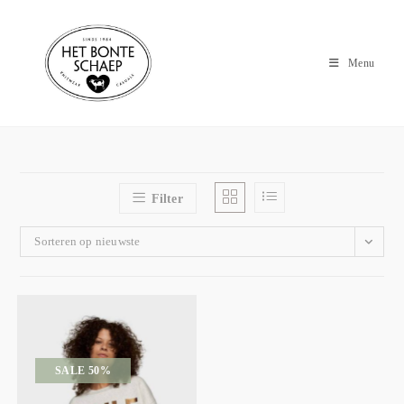
Menu
Filter
Sorteren op nieuwste
SALE 50%