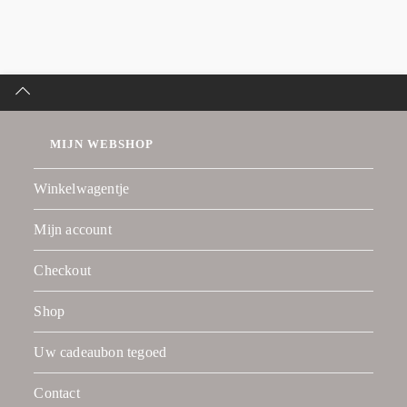
MIJN WEBSHOP
Winkelwagentje
Mijn account
Checkout
Shop
Uw cadeaubon tegoed
Contact