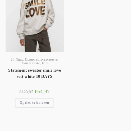
10 Days
,
Dames collectie zomer
,
Damesmode
,
Trui
Statement sweater smile love
soft white 10 DAYS
€
64,97
€
129,95
Opties selecteren