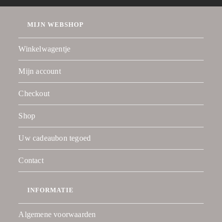
MIJN WEBSHOP
Winkelwagentje
Mijn account
Checkout
Shop
Uw cadeaubon tegoed
Contact
INFORMATIE
Algemene voorwaarden