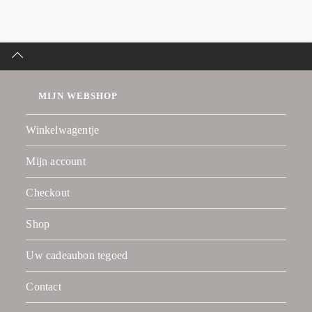
MIJN WEBSHOP
Winkelwagentje
Mijn account
Checkout
Shop
Uw cadeaubon tegoed
Contact