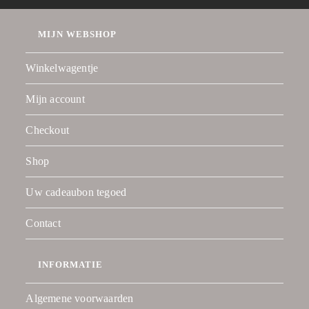
MIJN WEBSHOP
Winkelwagentje
Mijn account
Checkout
Shop
Uw cadeaubon tegoed
Contact
INFORMATIE
Algemene voorwaarden