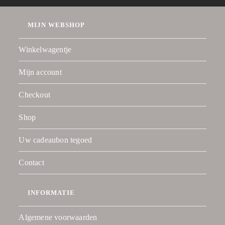
MIJN WEBSHOP
Winkelwagentje
Mijn account
Checkout
Shop
Uw cadeaubon tegoed
Contact
INFORMATIE
Algemene voorwaarden