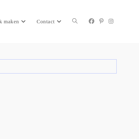
k maken
Contact