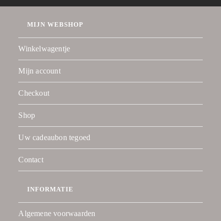
MIJN WEBSHOP
Winkelwagentje
Mijn account
Checkout
Shop
Uw cadeaubon tegoed
Contact
INFORMATIE
Algemene voorwaarden