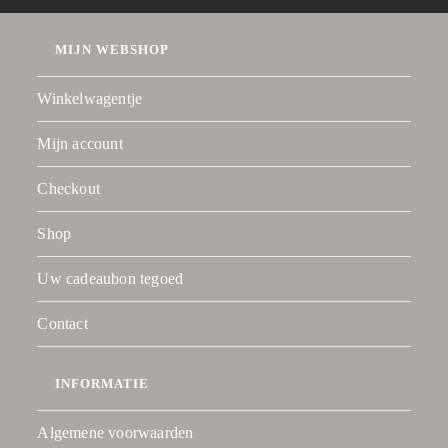
MIJN WEBSHOP
Winkelwagentje
Mijn account
Checkout
Shop
Uw cadeaubon tegoed
Contact
INFORMATIE
Algemene voorwaarden