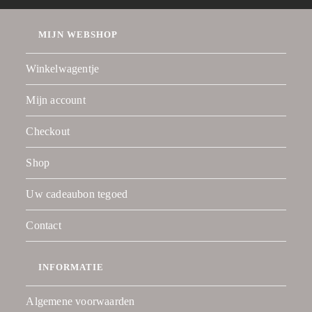
MIJN WEBSHOP
Winkelwagentje
Mijn account
Checkout
Shop
Uw cadeaubon tegoed
Contact
INFORMATIE
Algemene voorwaarden