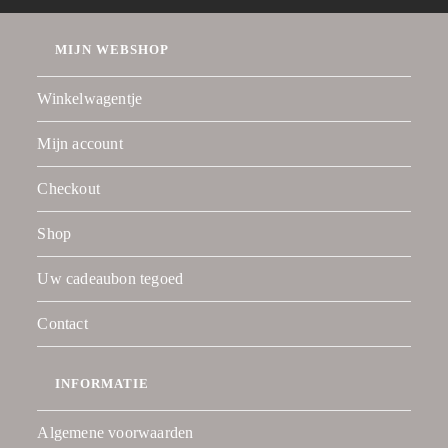
MIJN WEBSHOP
Winkelwagentje
Mijn account
Checkout
Shop
Uw cadeaubon tegoed
Contact
INFORMATIE
Algemene voorwaarden