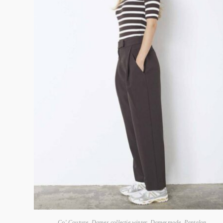
Co' Couture
,
Dames collectie winter
,
Damesmode
,
Pantalon