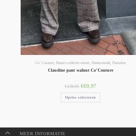
Co' Couture
,
Dames collectie winter
,
Damesmode
,
Pantalon
Claudine pant walnut Co’Couture
€
69,97
€
139,95
Opties selecteren
MEER INFORMATIE