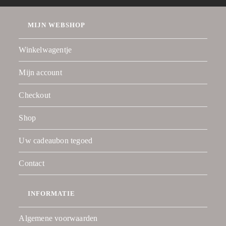
MIJN WEBSHOP
Winkelwagentje
Mijn account
Checkout
Shop
Uw cadeaubon tegoed
Contact
INFORMATIE
Algemene voorwaarden