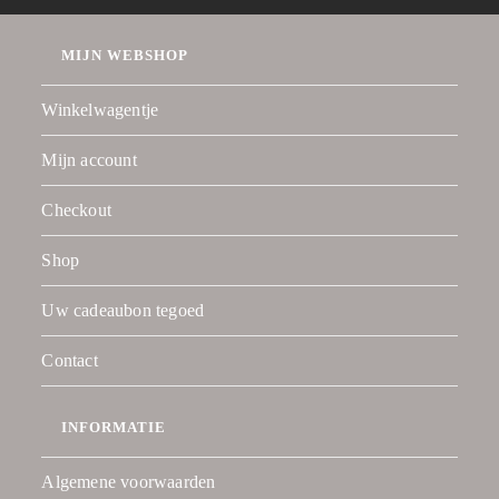
MIJN WEBSHOP
Winkelwagentje
Mijn account
Checkout
Shop
Uw cadeaubon tegoed
Contact
INFORMATIE
Algemene voorwaarden