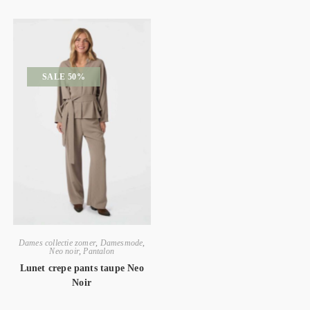
SALE 50%
Dames collectie zomer
,
Damesmode
,
Neo noir
,
Pantalon
Lunet crepe pants taupe Neo
Noir