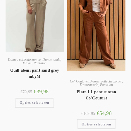
Dames collectie zomer
,
Damesmode
,
Mbym
,
Pantalon
Quill abeni pant sand grey
mbyM
Co' Couture
,
Dames collectie zomer
,
Damesmode
,
Pantalon
€
39,98
€
79,95
Elara LL pant suntan
Co’Couture
Opties selecteren
€
54,98
€
109,95
Opties selecteren