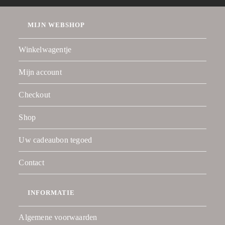
MIJN WEBSHOP
Winkelwagentje
Mijn account
Checkout
Shop
Uw cadeaubon tegoed
Contact
INFORMATIE
Algemene voorwaarden