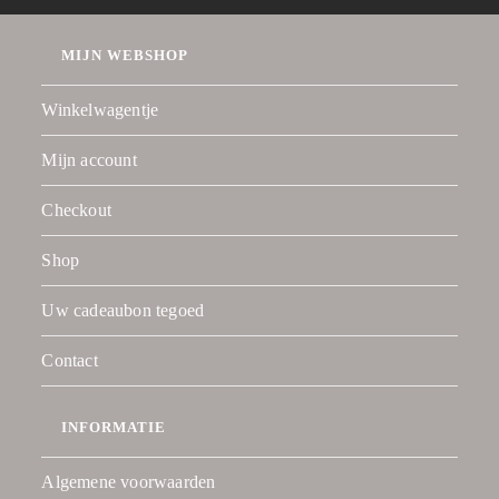
MIJN WEBSHOP
Winkelwagentje
Mijn account
Checkout
Shop
Uw cadeaubon tegoed
Contact
INFORMATIE
Algemene voorwaarden