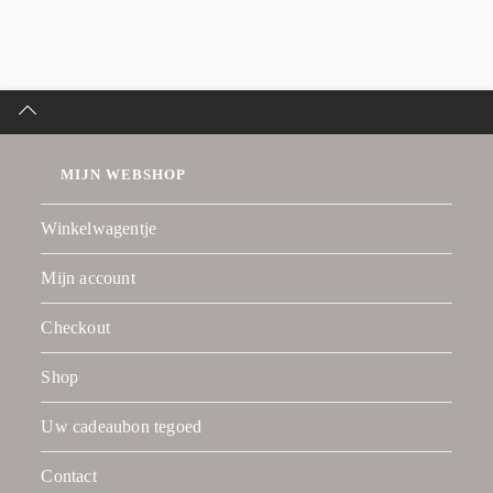
MIJN WEBSHOP
Winkelwagentje
Mijn account
Checkout
Shop
Uw cadeaubon tegoed
Contact