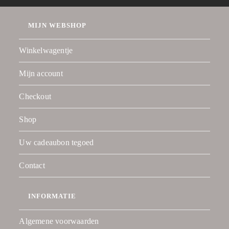
MIJN WEBSHOP
Winkelwagentje
Mijn account
Checkout
Shop
Uw cadeaubon tegoed
Contact
INFORMATIE
Algemene voorwaarden