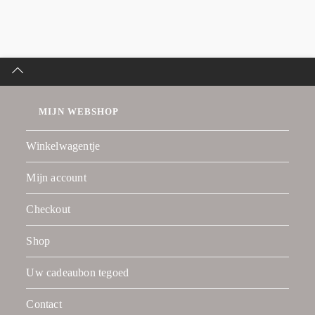
MIJN WEBSHOP
Winkelwagentje
Mijn account
Checkout
Shop
Uw cadeaubon tegoed
Contact