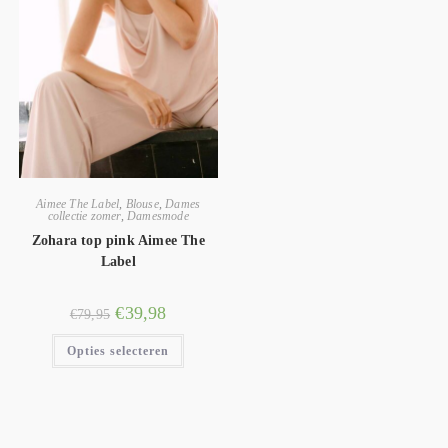
Aimee The Label
,
Blouse
,
Dames
collectie zomer
,
Damesmode
Zohara top pink Aimee The
Label
€
39,98
€
79,95
Opties selecteren