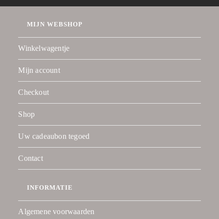
MIJN WEBSHOP
Winkelwagentje
Mijn account
Checkout
Shop
Uw cadeaubon tegoed
Contact
INFORMATIE
Algemene voorwaarden