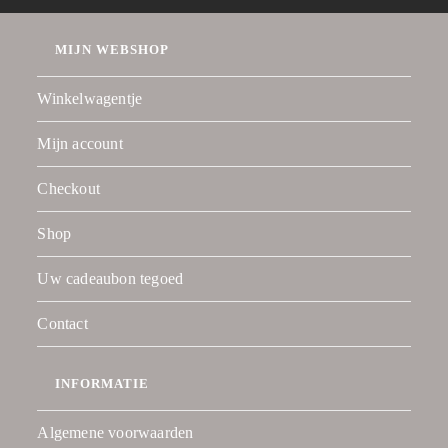
MIJN WEBSHOP
Winkelwagentje
Mijn account
Checkout
Shop
Uw cadeaubon tegoed
Contact
INFORMATIE
Algemene voorwaarden