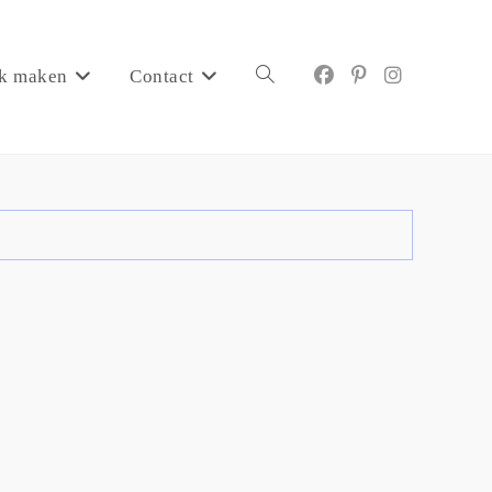
k maken
Contact