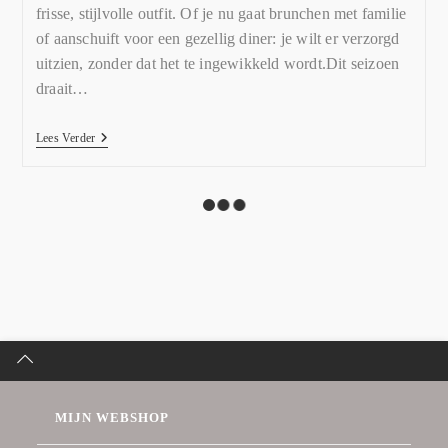
frisse, stijlvolle outfit. Of je nu gaat brunchen met familie
of aanschuift voor een gezellig diner: je wilt er verzorgd
uitzien, zonder dat het te ingewikkeld wordt.Dit seizoen
draait…
Lees Verder
MIJN WEBSHOP