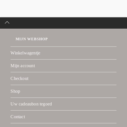
MIJN WEBSHOP
Winkelwagentje
Mijn account
Checkout
Shop
Uw cadeaubon tegoed
Contact