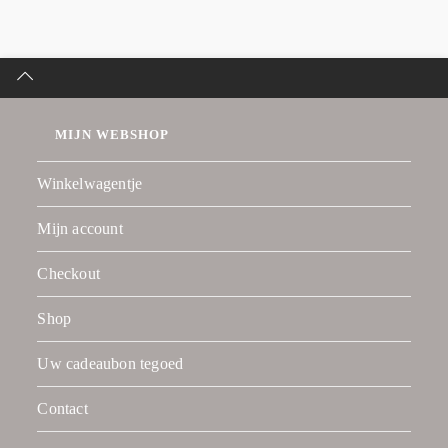
MIJN WEBSHOP
Winkelwagentje
Mijn account
Checkout
Shop
Uw cadeaubon tegoed
Contact