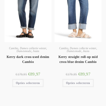
Cambio
,
Dames collectie winter
,
Cambio
,
Dames collectie winter
,
Damesmode
,
Jeans
Damesmode
,
Jeans
Kerry dark cross used denim
Kerry straight roll-up mid
Cambio
cross blue denim Cambio
€
89,97
€
89,97
€
179,95
€
179,95
Opties selecteren
Opties selecteren