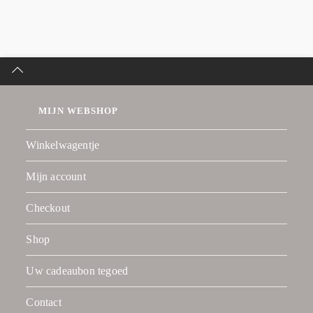
MIJN WEBSHOP
Winkelwagentje
Mijn account
Checkout
Shop
Uw cadeaubon tegoed
Contact