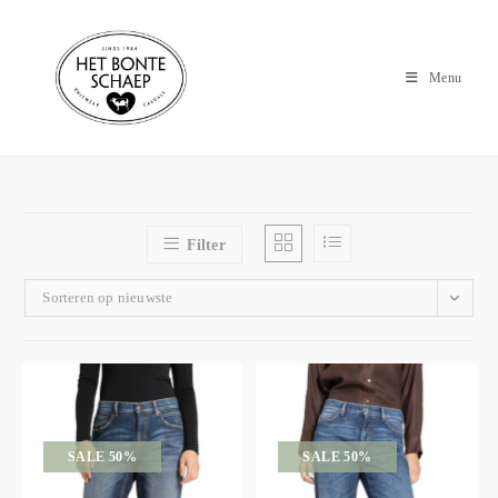
Menu
Filter
Sorteren op nieuwste
SALE 50%
SALE 50%