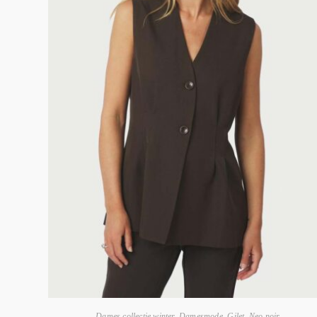
Dames collectie winter
,
Damesmode
,
Gilet
,
Neo noir