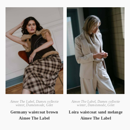
Aimee The Label
,
Dames collectie
Aimee The Label
,
Dames collectie
winter
,
Damesmode
,
Gilet
winter
,
Damesmode
,
Gilet
Germany waistcoat brown
Loira waistcoat sand melange
Aimee The Label
Aimee The Label