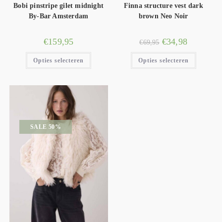
Bobi pinstripe gilet midnight
Finna structure vest dark
By-Bar Amsterdam
brown Neo Noir
€
159,95
€
34,98
€
69,95
Opties selecteren
Opties selecteren
SALE 50%