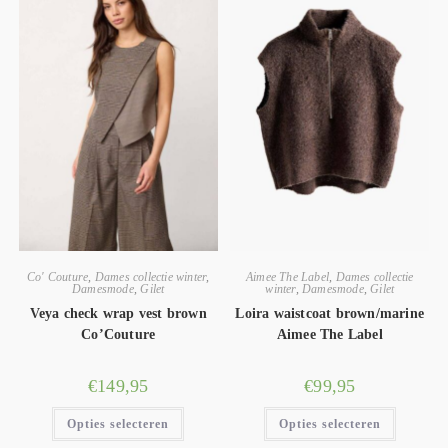
Co' Couture
,
Dames collectie winter
,
Aimee The Label
,
Dames collectie
Damesmode
,
Gilet
winter
,
Damesmode
,
Gilet
Veya check wrap vest brown
Loira waistcoat brown/marine
Co’Couture
Aimee The Label
€
149,95
€
99,95
Opties selecteren
Opties selecteren