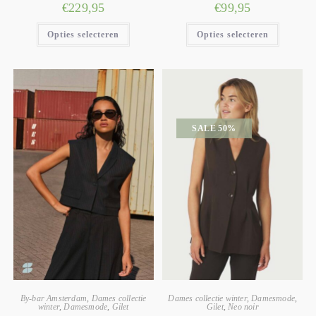
€
229,95
€
99,95
Opties selecteren
Opties selecteren
SALE 50%
By-bar Amsterdam
,
Dames collectie
Dames collectie winter
,
Damesmode
,
winter
,
Damesmode
,
Gilet
Gilet
,
Neo noir