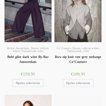
By-bar Amsterdam
,
Dames collectie
Co' Couture
,
Dames collectie winter
,
winter
,
Damesmode
,
Gilet
Damesmode
,
Gilet
Bobi gilet dark wine By-Bar
Row zip knit vest grey melange
Amsterdam
Co’Couture
€
159,95
€
109,95
Opties selecteren
Opties selecteren