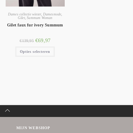
Dames collectie winter
,
Damesmode
,
Gilet
,
Summum Woman
Gilet faux fur ivory Summum
€
69,97
€
139,95
Opties selecteren
MIJN WEBSHOP