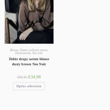
Blouse
,
Dames collectie zomer
,
Damesmode
,
Neo noir
Delsie drapy sateen blouse
dusty brown Neo Noir
€
34,98
€
69,95
Opties selecteren