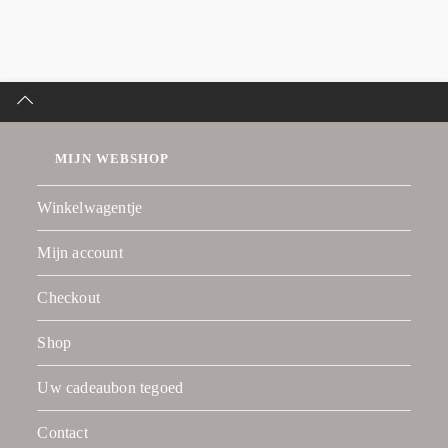
MIJN WEBSHOP
Winkelwagentje
Mijn account
Checkout
Shop
Uw cadeaubon tegoed
Contact