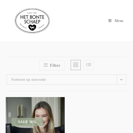
Menu
Filter
Sorteren op nieuwste
SALE 50%