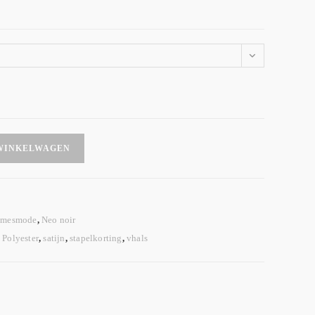
WINKELWAGEN
mesmode
,
Neo noir
,
Polyester
,
satijn
,
stapelkorting
,
vhals