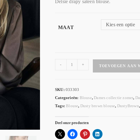
Delsie drapy sateen blouse.
Kies een optie
MAAT
-
+
TOEVOEGEN AAN 
SKU:
033303
Categorieën:
Blouse
,
Dames collectie zomer
,
Da
Tags:
Blouse
,
Dusty brown blouse
,
DustyBrown
Deel onze producten