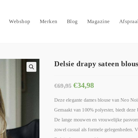
Webshop
Merken
Blog
Magazine
Afspraa
Delsie drapy sateen blou
🔍
€
34,98
€
69,95
Deze elegante dames blouse van Neo Noir 
Gemaakt van 100% polyester, biedt deze bl
De lange mouwen en vrouwelijke pasvorm 
zowel casual als formele gelegenheden. V