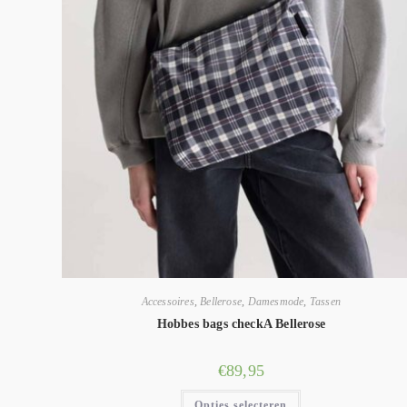
Accessoires
,
Bellerose
,
Damesmode
,
Tassen
Hobbes bags checkA Bellerose
€
89,95
Opties selecteren