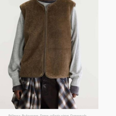
Bellerose
,
Bodywarmer
,
Dames collectie winter
,
Damesmode