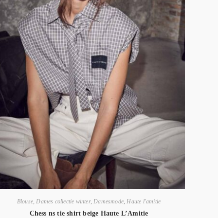
Blouse
,
Dames collectie winter
,
Damesmode
,
Haute l'amitie
Chess ns tie shirt beige Haute L’Amitie