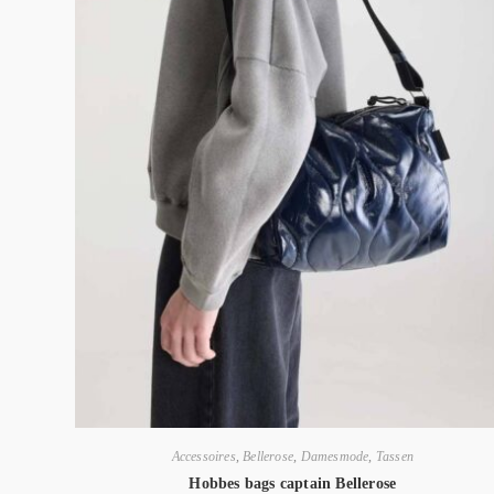
Accessoires
,
Bellerose
,
Damesmode
,
Tassen
Hobbes bags captain Bellerose