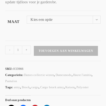
update tijdloos voor je garderobe.
Kies een optie
MAAT
-
+
TOEVOEGEN AAN WINKELWAGEN
SKU:
033966
Categorieën:
Dames collectie winter
,
Damesmode
,
Haute l'amitie
,
Pantalon
Tags:
army
,
Broek
,
cargo
,
Cargo broek army
,
Katoen
,
Polyester
Deel onze producten