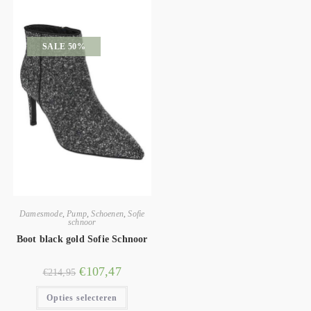
SALE 50%
Damesmode
,
Pump
,
Schoenen
,
Sofie
schnoor
Boot black gold Sofie Schnoor
€
107,47
€
214,95
Opties selecteren