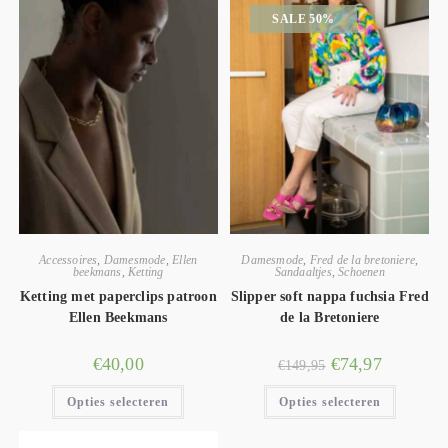
SALE 50%
Accessoires
,
Damesmode
,
Ellen
Damesmode
,
Fred de la bretoniere
,
beekmans
,
Ketting
Sandaaltjes
,
Schoenen
Ketting met paperclips patroon
Slipper soft nappa fuchsia Fred
Ellen Beekmans
de la Bretoniere
€
40,00
€
74,97
€
149,95
Opties selecteren
Opties selecteren