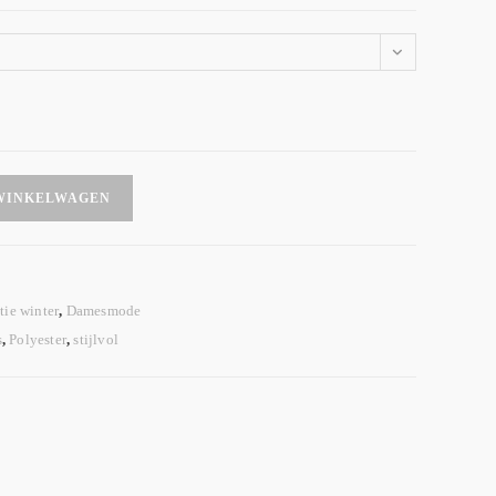
WINKELWAGEN
tie winter
,
Damesmode
s
,
Polyester
,
stijlvol