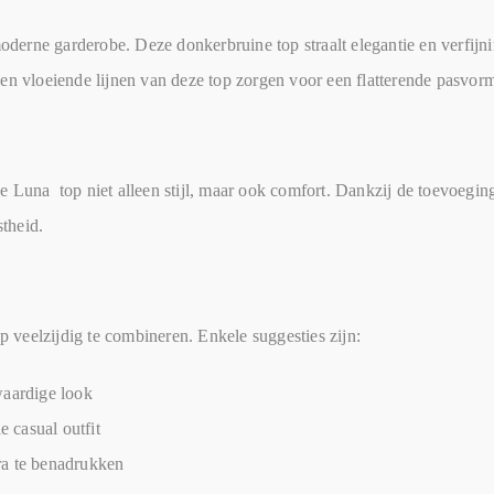
erne garderobe. Deze donkerbruine top straalt elegantie en verfijni
en vloeiende lijnen van deze top zorgen voor een flatterende pasvorm
 Luna top niet alleen stijl, maar ook comfort. Dankzij de toevoeging
theid.
p veelzijdig te combineren. Enkele suggesties zijn:
waardige look
e casual outfit
tra te benadrukken