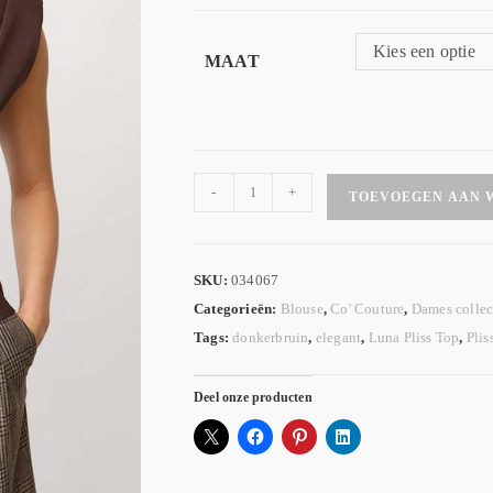
Kies een optie
MAAT
-
+
TOEVOEGEN AAN 
SKU:
034067
Categorieën:
Blouse
,
Co' Couture
,
Dames collec
Tags:
donkerbruin
,
elegant
,
Luna Pliss Top
,
Plis
Deel onze producten