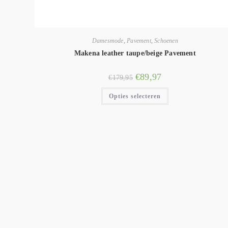
Damesmode
,
Pavement
,
Schoenen
Makena leather taupe/beige Pavement
€
89,97
€
179,95
Opties selecteren