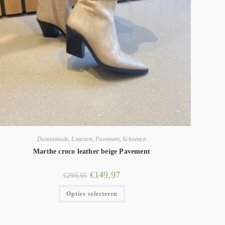
Damesmode
,
Laarzen
,
Pavement
,
Schoenen
Marthe croco leather beige Pavement
€
149,97
€
299,95
Opties selecteren